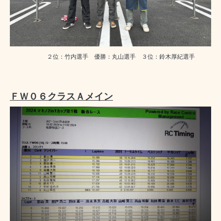
２位：竹内選手 優勝：丸山選手 ３位：鈴木厚紀選手
ＦＷ０６クラスＡメイン