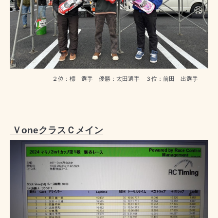
２位：標 選手 優勝：太田選手 ３位：前田 出選手
ＶoneクラスＣメイン