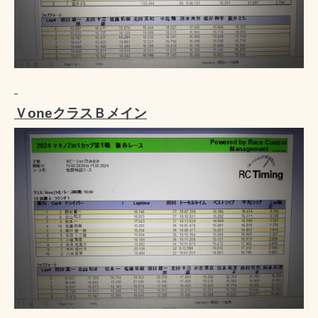
ＶoneクラスＢメイン