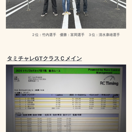
２位：竹内選手 優勝：富岡選手 ３位：清水康雄選手
タミチャレGTクラスＣメイン