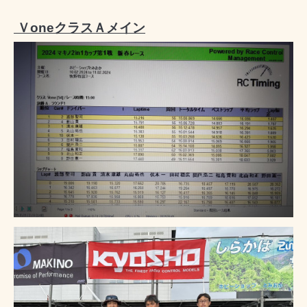
ＶoneクラスＡメイン