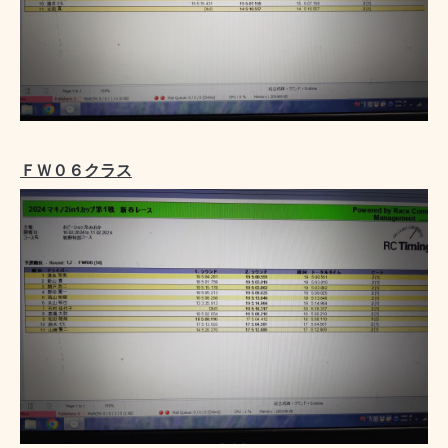
ＦＷ０６クラス