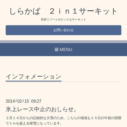
しらかば ２ｉｎ１サーキット
高原リゾートのビックなサーキット
お問い合わせ
MENU
インフォメーション
2014
02
15 09:27
/
/
氷上レース中止のおしらせ。
２月１４日からの記録的な大雪のため、こちらの地域も１５日の午前の段階
で１ｍを超える積雪になっています。