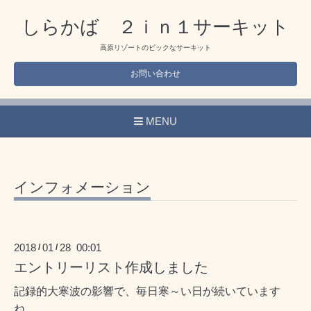
しらかば ２ｉｎ１サーキット
高原リゾートのビックなサーキット
お問い合わせ
MENU
インフォメーション
2018
01
28 00:01
/
/
エントリーリスト作成しました
記録的大寒波の影響で、毎日寒～い日が続いています
ね。