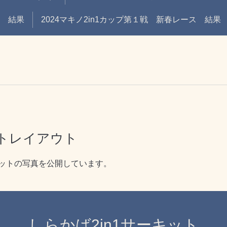
戦 結果
2024マキノ2in1カップ第１戦 新春レース 結果
トレイアウト
ットの写真を公開しています。
しらかば2in1サーキット